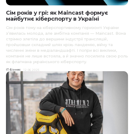
Сім років у грі: як Maincast формує
майбутнє кіберспорту в Україні
Сім років тому на кіберспортивному горизонті України
з’явилась молода, але амбітна компанія — Maincast. Вона
стрімко злетіла до вершини індустрії трансляцій,
пройшовши складний шлях крізь пандемію, війну та
численні зміни в медіаландшафті. І попри всі виклики,
компанія не лише встояла, а й значно посилила свою роль
як флагмана українського кіберспорту.
IT-Бізнес
12.06.2025