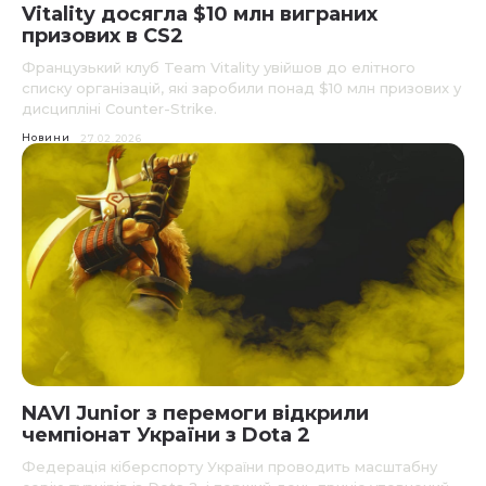
Vitality досягла $10 млн виграних
призових в CS2
Французький клуб Team Vitality увійшов до елітного
списку організацій, які заробили понад $10 млн призових у
дисципліні Counter-Strike.
Новини
27.02.2026
NAVI Junior з перемоги відкрили
чемпіонат України з Dota 2
Федерація кіберспорту України проводить масштабну