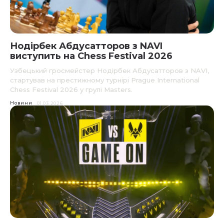
Нодірбек Абдусатторов з NAVI
виступить на Chess Festival 2026
Узбецький гросмейстер Нодірбек Абдусатторов з NAVI,
стартував на престижному турнірі Prague International
Chess Festival 2026 у групі Masters.
Новини
01.03.2026