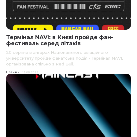
Термінал NAVI: в Києві пройде фан-
фестиваль серед літаків
20 серпня в ангарах Національного авіаційного
університету пройде фанатська подія - Термінал NAVI,
організована спільно з Red Bull.
Новини
15.08.2025