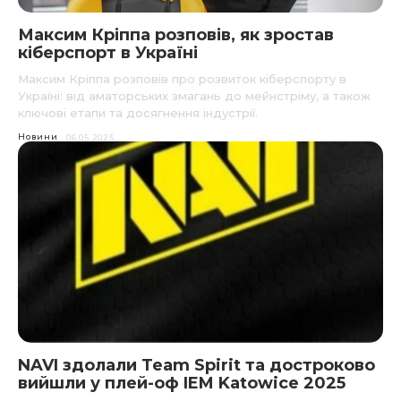
Максим Кріппа розповів, як зростав
кіберспорт в Україні
Максим Кріппа розповів про розвиток кіберспорту в
Україні: від аматорських змагань до мейнстріму, а також
ключові етапи та досягнення індустрії.
Новини
06.05.2025
NAVI здолали Team Spirit та достроково
вийшли у плей-оф IEM Katowice 2025