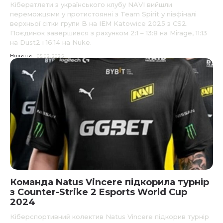
Кібератлети з українського клубу NAVI вийшли
переможцями у протистоянні з Team Spirit у півфіналі
верхньої сітки групи B на IEM Katowice 2025 з CS2.
Поєдинок завершився з рахунком 2:1 – 13:8 на Mirage, 11:13
на Dust2 і 16:14 на Nuke.
Новини
05.02.2025
Команда Natus Vincere підкорила турнір
з Counter-Strike 2 Esports World Cup
2024
Кіберспортивний колектив Natus Vincere підкорив турнір