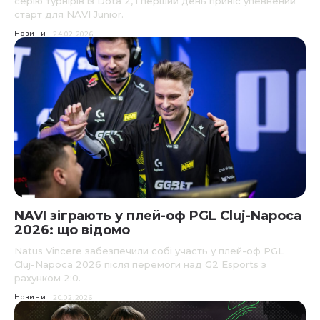
серію турнірів із Dota 2, і перший день приніс упевнений
старт для NAVI Junior.
Новини
24.02.2026
NAVI зіграють у плей-оф PGL Cluj-Napoca
2026: що відомо
Natus Vincere забезпечили собі участь у плей-оф PGL
Cluj-Napoca 2026 після перемоги над G2 Esports з
рахунком 2:0.
Новини
20.02.2026