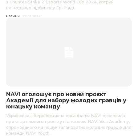
з Counter-Strike 2 Esports World Cup 2024, котрий
нещодавно відбувся у Ер-Ріяді.
Новини
22.07.2024
NAVI оголошує про новий проєкт
Академії для набору молодих гравців у
юнацьку команду
Українська кіберспортивна організація NAVI оголосила
про старт нового проєкту під назвою NAVI Visa Academy,
спрямованого на пошук талановитих молодих гравців для
команди NAVI Youth.