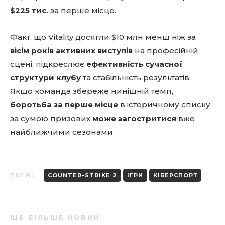
$225 тис.
за перше місце.
Факт, що Vitality досягли $10 млн менш ніж за
вісім років активних виступів
на професійній
сцені, підкреслює
ефективність сучасної
структури клубу
та стабільність результатів.
Якщо команда збереже нинішній темп,
боротьба за перше місце
в історичному списку
за сумою призових
може загостритися
вже
найближчими сезонами.
ТЕГИ:
COUNTER-STRIKE 2
ІГРИ
КІБЕРСПОРТ
ЩЕ БІЛЬШЕ НОВИН