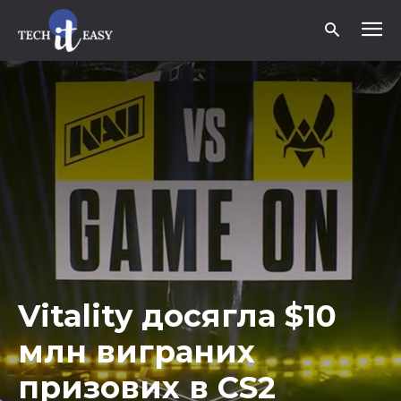
Vitality досягла $10
млн виграних
призових в CS2