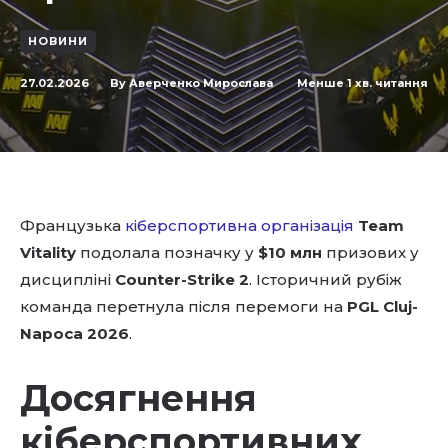
НОВИНИ
27.02.2026
Менше 1
хв. читання
By
Аверченко Мирослава
Французька
кіберспортивна організація
Team
Vitality
подолала позначку у
$10 млн
призових у
дисципліні
Counter-Strike 2
. Історичний рубіж
команда перетнула після перемоги на
PGL Cluj-
Napoca 2026
.
Досягнення
кіберспортивних