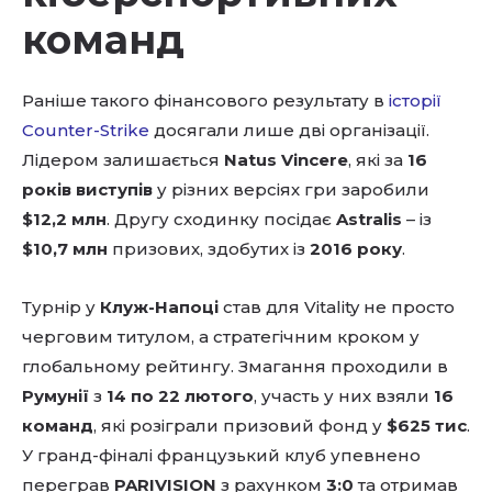
команд
Раніше такого фінансового результату в
історії
Counter-Strike
досягали лише дві організації.
Лідером залишається
Natus Vincere
, які за
16
років виступів
у різних версіях гри заробили
$12,2 млн
. Другу сходинку посідає
Astralis
– із
$10,7 млн
призових, здобутих із
2016 року
.
Турнір у
Клуж-Напоці
став для Vitality не просто
черговим титулом, а стратегічним кроком у
глобальному рейтингу. Змагання проходили в
Румунії
з
14 по 22 лютого
, участь у них взяли
16
команд
, які розіграли призовий фонд у
$625 тис
.
У гранд-фіналі французький клуб упевнено
переграв
PARIVISION
з рахунком
3:0
та отримав