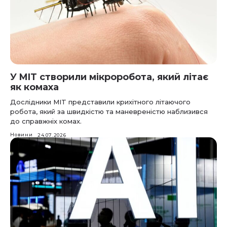
У MIT створили мікроробота, який літає
як комаха
Дослідники MIT представили крихітного літаючого
робота, який за швидкістю та маневреністю наблизився
до справжніх комах.
Новини
24.07.2026