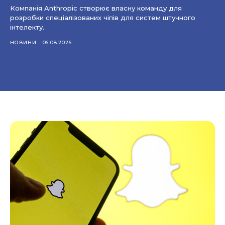
Компанія Anthropic створює власну команду для
розробки спеціалізованих чіпів для систем штучного
інтелекту.
НОВИНИ
06.08.2026