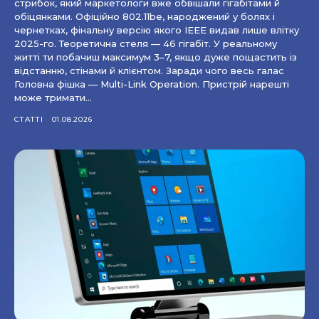
стрибок, який маркетологи вже обвішали гігабітами й
обіцянками. Офіційно 802.11be, народжений у болях і
чернетках, фінальну версію якого IEEE видав лише влітку
2025-го. Теоретична стеля — 46 гігабіт. У реальному
житті ти побачиш максимум 3–7, якщо дуже пощастить із
відстанню, стінами й клієнтом. Заради чого весь галас
Головна фішка — Multi-Link Operation. Пристрій нарешті
може тримати...
СТАТТІ
01.08.2026