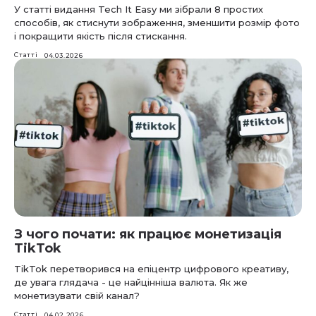
У статті видання Tech It Easy ми зібрали 8 простих
способів, як стиснути зображення, зменшити розмір фото
і покращити якість після стискання.
Статті
04.03.2026
З чого почати: як працює монетизація
TikTok
TikTok перетворився на епіцентр цифрового креативу,
де увага глядача - це найцінніша валюта. Як же
монетизувати свій канал?
Статті
04.02.2026