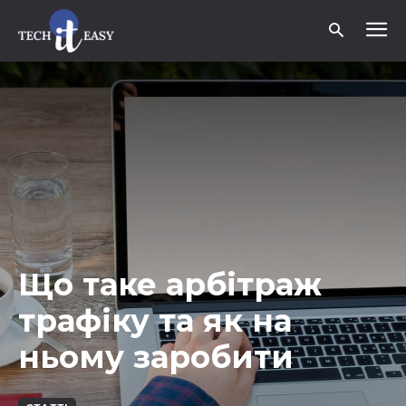
Що таке арбітраж
трафіку та як на
ньому заробити