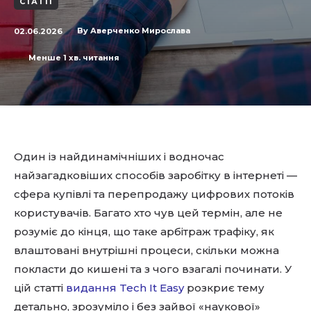
СТАТТІ
02.06.2026
By
Аверченко Мирослава
Менше 1
хв. читання
Один із найдинамічніших і водночас
найзагадковіших способів заробітку в інтернеті —
сфера купівлі та перепродажу цифрових потоків
користувачів. Багато хто чув цей термін, але не
розуміє до кінця, що таке арбітраж трафіку, як
влаштовані внутрішні процеси, скільки можна
покласти до кишені та з чого взагалі починати. У
цій статті
видання Tech It Easy
розкриє тему
детально, зрозуміло і без зайвої «наукової»