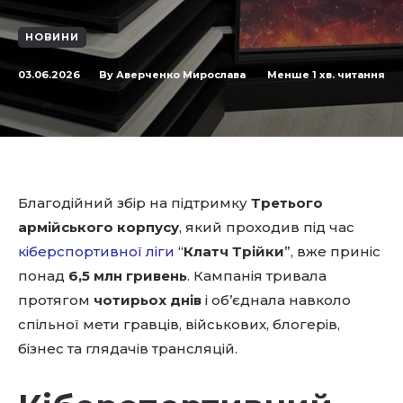
НОВИНИ
03.06.2026
Менше 1
хв. читання
By
Аверченко Мирослава
Благодійний збір на підтримку
Третього
армійського корпусу
, який проходив під час
кіберспортивної ліги
“
Клатч Трійки
”, вже приніс
понад
6,5 млн гривень
. Кампанія тривала
протягом
чотирьох днів
і об’єднала навколо
спільної мети гравців, військових, блогерів,
бізнес та глядачів трансляцій.