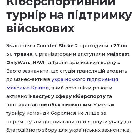
Кіберспортивний
турнір на підтримку
військових
Змагання з
Counter-Strike 2
проходили
з 27 по
30 травня
. Організаторами виступили
Maincast
,
OnlyWars
,
NAVI
та Третій армійський корпус.
Варто зазначити, що студія трансляцій входить
до бізнес-активів
українського підприємця
Максима Кріппи
, який останніми роками
активно
інвестує у сферу кіберспорту
та
постачає автомобілі військовим
. У межах
турніру команди боролися не лише за
перемогу, а й допомагали привернути увагу до
благодійного збору для українських захисників.