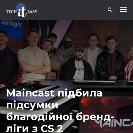
Maincast підбила
підсумки
благодійної бренд-
ліги з CS 2