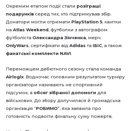
Окремим етапом події стали
розіграші
подарунків
серед тих, хто підтримував збір.
Донатори могли отримати
PlayStation 5
, квитки
на
Atlas Weekend
, футболки з автографом
футболіста
Олександра Зінченка
, мерч
OnlyWars
, сертифікати від
Adidas
та
ІБІС
, а також
фанатські комплекти NAVI
.
Переможцем дебютного сезону стала команда
Airlogix
. Водночас головним результатом турніру
організатори називають не спортивний
підсумок, а
обсяг зібраної допомоги
для
військових. До збору долучилася й громадська
організація “
РОБИМО
”, яка заявила про
готовність подвоїти фінальну суму пожертв.