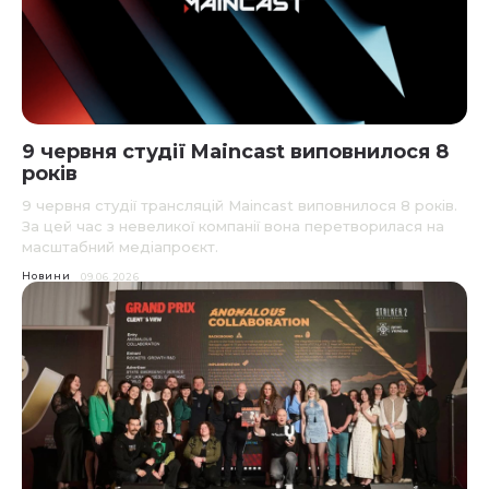
9 червня студії Maincast виповнилося 8
років
9 червня студії трансляцій Maincast виповнилося 8 років.
За цей час з невеликої компанії вона перетворилася на
масштабний медіапроєкт.
Новини
09.06.2026