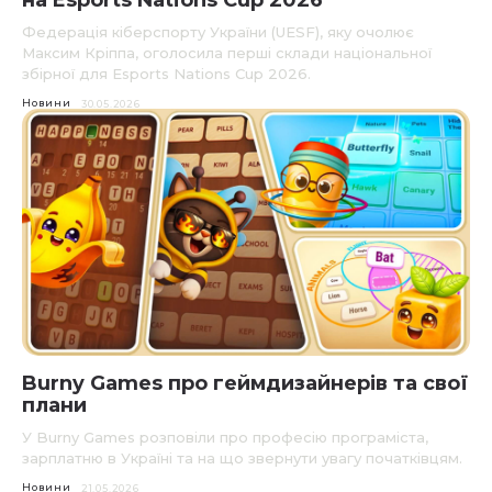
на Esports Nations Cup 2026
Федерація кіберспорту України (UESF), яку очолює
Максим Кріппа, оголосила перші склади національної
збірної для Esports Nations Cup 2026.
Новини
30.05.2026
Burny Games про геймдизайнерів та свої
плани
У Burny Games розповіли про професію програміста,
зарплатню в Україні та на що звернути увагу початківцям.
Новини
21.05.2026