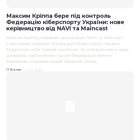
Максим Кріппа бере під контроль
Федерацію кіберспорту України: нове
керівництво від NAVI та Maincast
Максим Кріппа, керівник організацій NAVI та Maincast,
стає новим лідером Федерації кіберспорту України,
беручи на себе повний контроль. Як повідомляють наші
джерела, найближчим часом Федерація змінить
власників і отримає новий керівний склад.
IT-Бізнес
24.02.2025