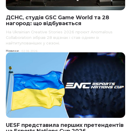
ДСНС, студія GSC Game World та 28
нагород: що відбувається
На Ukrainian Creative Stories 2026 проєкт Anomalous
Collaboration зібрав 28 відзнак і став одним із
найтитулованіших у сезоні.
Новини
02.06.2026
UESF представила перших претендентів