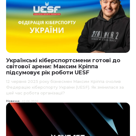
Українські кіберспортсмени готові до
світової арени: Максим Кріппа
підсумовує рік роботи UESF
12 червня 2025 року бізнесмен Максим Кріппа очолив
Федерацію кіберспорту України (UESF). Як змінилася за
цей час робота організації?
Новини
12.06.2026