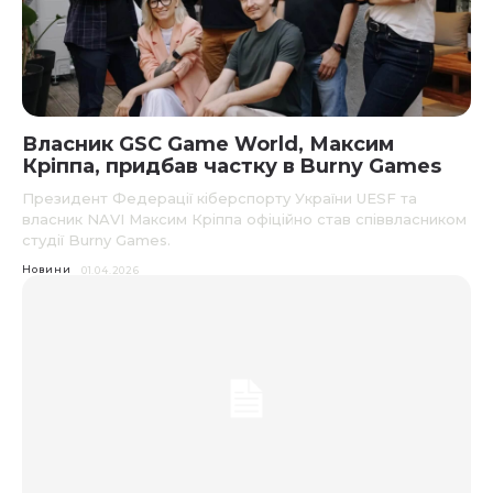
Власник GSC Game World, Максим
Кріппа, придбав частку в Burny Games
Президент Федерації кіберспорту України UESF та
власник NAVI Максим Кріппа офіційно став співвласником
студії Burny Games.
Новини
01.04.2026