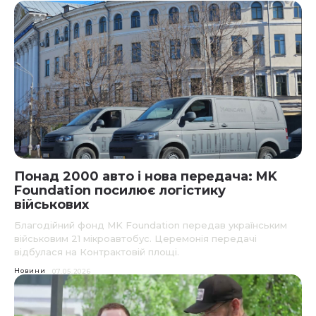
Понад 2000 авто і нова передача: MK
Foundation посилює логістику
військових
Благодійний фонд MK Foundation передав українським
військовим 21 мікроавтобус. Церемонія передачі
відбулася на Контрактовій площі.
Новини
07.05.2026