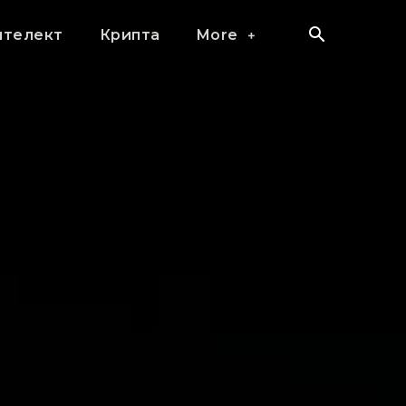
нтелект
Крипта
More