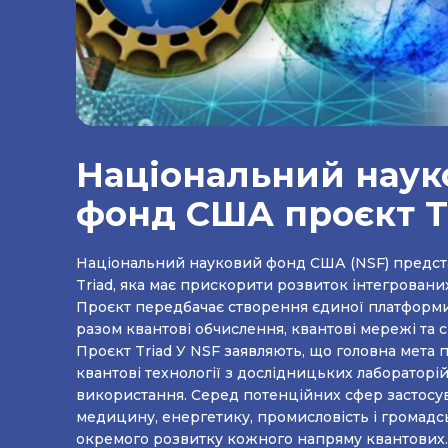
Національний наук
фонд США проєкт T
Національний науковий фонд США (NSF) предста
Triad, яка має прискорити розвиток інтегровани
Проєкт передбачає створення єдиної платформ
разом квантові обчислення, квантові мережі та 
Проєкт Triad У NSF заявляють, що головна мета програми - перевести
квантові технології з дослідницьких лабораторі
використання. Серед потенційних сфер застосу
медицину, енергетику, промисловість і громадську бе
окремого розвитку кожного напряму квантових..