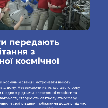
ти передають
ітання з
ої космічної
й космічній станції, астронавти вміють
 від дому. Незважаючи на те, що цього року
Різдво з рідними, електронні стокінги та
звагомості, створюють святкову атмосферу.
авили свої різдвяні побажання додому під час