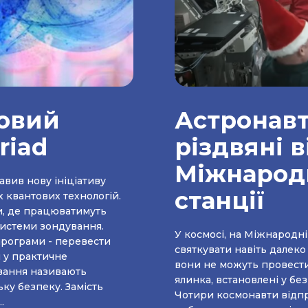
овий
Астронав
riad
різдвяні в
Міжнародн
вив нову ініціативу
станції
х квантових технологій.
и, де працюватимуть
системи зондування.
У космосі, на Міжнародні
святкувати навіть далеко
й у практичне
вони не можуть провести 
вання називають
ялинка, встановлені у бе
зпеку. Замість
Чотири космонавти відпр
.