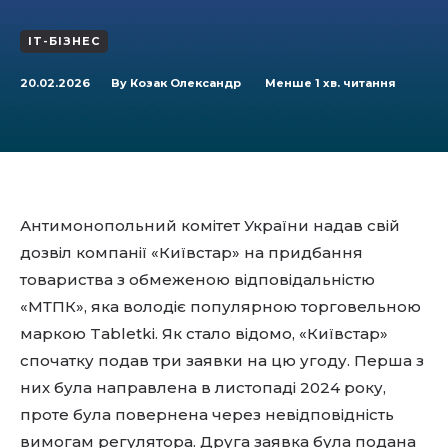
IT-БІЗНЕС
20.02.2026
Менше 1
хв. читання
By
Козак Олександр
Антимонопольний комітет України надав свій
дозвіл компанії «Київстар» на придбання
товариства з обмеженою відповідальністю
«МТПК», яка володіє популярною торговельною
маркою Tabletki. Як стало відомо, «Київстар»
спочатку подав три заявки на цю угоду. Перша з
них була направлена в листопаді 2024 року,
проте була повернена через невідповідність
вимогам регулятора. Друга заявка була подана