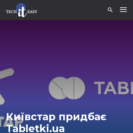
Київстар придбає
Tabletki.ua