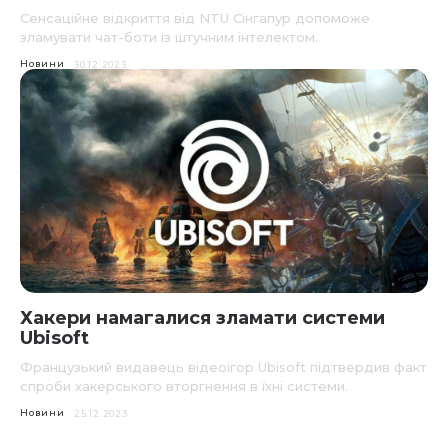
Сенсаційне відкриття від NTU Сінгапур допоможе
зламувати чат-боти із штучним інтелектом.
Новини
30.12.2023
Хакери намагалися зламати системи
Ubisoft
Французький видавець відеоігор Ubisoft підтвердив факт
спроби хакерського вторгнення в їхні системи.
Новини
25.12.2023