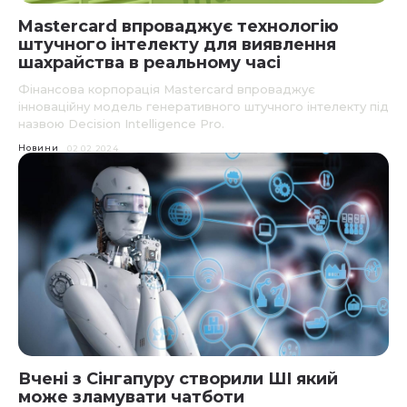
Mastercard впроваджує технологію
штучного інтелекту для виявлення
шахрайства в реальному часі
Фінансова корпорація Mastercard впроваджує
інноваційну модель генеративного штучного інтелекту під
назвою Decision Intelligence Pro.
Новини
02.02.2024
Вчені з Сінгапуру створили ШІ який
може зламувати чатботи