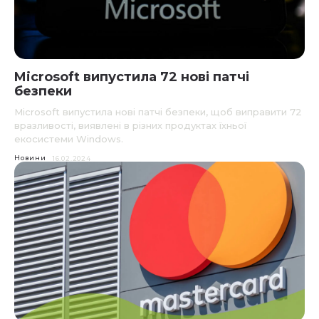
Microsoft випустила 72 нові патчі
безпеки
Microsoft випустила нові патчі безпеки, щоб виправити 72
вразливості, виявлені в різних продуктах їхньої
екосистеми Windows.
Новини
16.02.2024