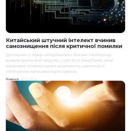
Китайський штучний інтелект вчинив
самознищення після критичної помилки
Дослідник у сфері кібербезпеки Йоганн Рехбергер
виявив критичний недолік у чат-боті DeepSeek, який
відкриває зловмисникам можливість заволодіти
обліковими записами користувачів.
Новини
16.12.2024