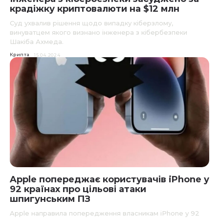
крадіжку криптовалюти на $12 млн
Суд ухвалив рішення щодо випадку кіберзлому,
винуватцем якого визнано інженера з кібербезпеки
Шакіба Ахмеда.
Крипта
15.04.2024
Apple попереджає користувачів iPhone у
92 країнах про цільові атаки
шпигунським ПЗ
Apple направила попередження власникам iPhone у 92