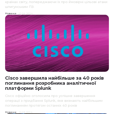
країнах світу, попереджаючи їх про ймовірні цільові атаки
шпигунським ПЗ.
Новини
12.04.2024
Cisco завершила найбільше за 40 років
поглинання розробника аналітичної
платформи Splunk
Cisco офіційно оголосила про успішне завершення
операції з придбання Splunk, яке визнають найбільшим
поглинанням протягом останніх 40 років
Новини
21.03.2024