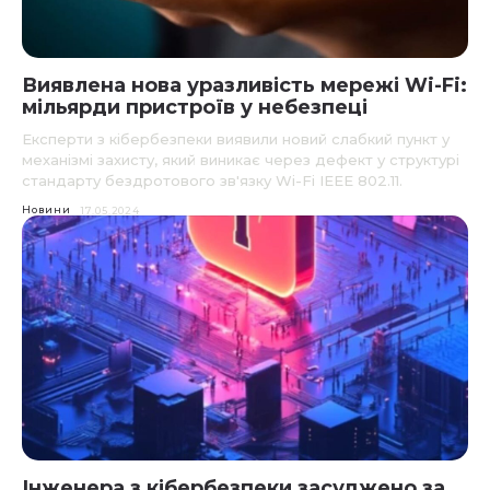
Виявлена нова уразливість мережі Wi-Fi:
мільярди пристроїв у небезпеці
Експерти з кібербезпеки виявили новий слабкий пункт у
механізмі захисту, який виникає через дефект у структурі
стандарту бездротового зв'язку Wi-Fi IEEE 802.11.
Новини
17.05.2024
Інженера з кібербезпеки засуджено за