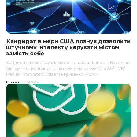
Кандидат в мери США планує дозволити
штучному інтелекту керувати містом
замість себе
Кандидат на посаду міського голови в Шайєнні, Вайомінг,
Віктор Міллер довірити чат-боту на основі ChatGPT VIC
(Virtual Integrated Citizen) керування містом.
Новини
12.06.2024