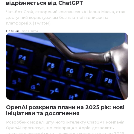
відрізняється від ChatGPT
Чат-бот Grok, створений компанією xAI Ілона Маска, став
доступний користувачам без платної підписки на
платформі X (Twitter).
Новини
09.12.2024
OpenAI розкрила плани на 2025 рік: нові
ініціативи та досягнення
Розробник моделі штучного інтелекту ChatGPT компанія
OpenAI прогнозує, що співпраця з Apple дозволить
досягти важливої мети – мільярда користувачів до 2025