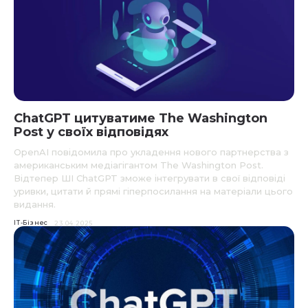
ChatGPT цитуватиме The Washington
Post у своїх відповідях
OpenAI повідомила про укладення нового партнерства з
американським медіагігантом The Washington Post.
Відтепер ШІ ChatGPT зможе інтегрувати в свої відповіді
уривки, цитати й прямі гіперпосилання на матеріали цього
видання.
IT-Бізнес
23.04.2025