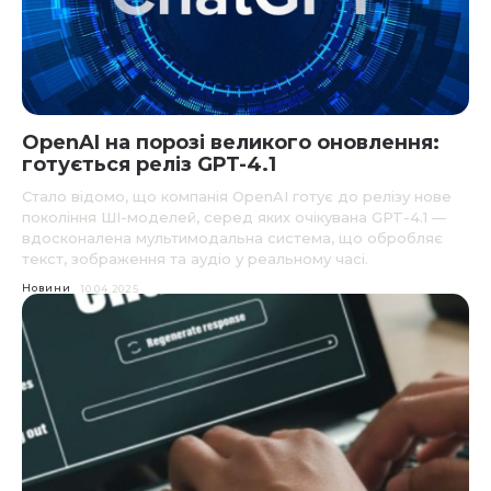
OpenAI на порозі великого оновлення:
готується реліз GPT-4.1
Стало відомо, що компанія OpenAI готує до релізу нове
покоління ШІ-моделей, серед яких очікувана GPT-4.1 —
вдосконалена мультимодальна система, що обробляє
текст, зображення та аудіо у реальному часі.
Новини
10.04.2025