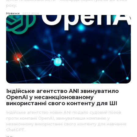
року.
Новини
03.12.2024
Індійське агентство ANI звинуватило
OpenAI у несанкціонованому
використанні свого контенту для ШІ
Індійське агентство новин ANI подало судовий позов
проти компанії OpenAI, звинувативши компанію у
незаконному використанні свого контенту для навчання
ChatGPT.