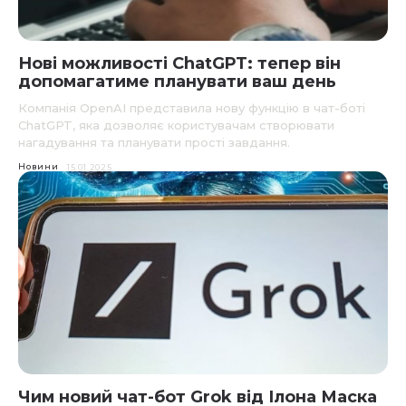
Нові можливості ChatGPT: тепер він
допомагатиме планувати ваш день
Компанія OpenAI представила нову функцію в чат-боті
ChatGPT, яка дозволяє користувачам створювати
нагадування та планувати прості завдання.
Новини
15.01.2025
Чим новий чат-бот Grok від Ілона Маска