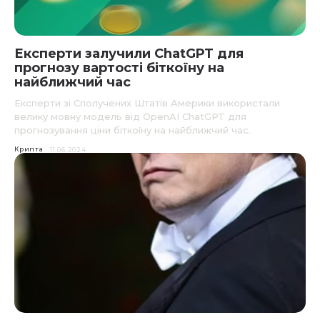
Експерти залучили ChatGPT для
прогнозу вартості біткоїну на
найближчий час
Експерти зі Сполучених Штатів Америки використали
велику мовну модель від OpenAI ChatGPT для
прогнозування ціни біткоїну на найближчий час.
Крипта
11.06.2024