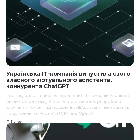
Українська ІТ-компанія випустила свого
власного віртуального асистента,
конкурента ChatGPT
Intellias, одна з найбільш провідних ІТ-компаній України з
річним оборотом у 4,3 мільярда гривень, розробила
штучний інтелект під назвою IntelliAssistant, який замінив
популярний чат-бот ChatGPT від OpenAI.
IT-Бізнес
18.07.2024