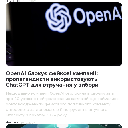
IT-Бізнес
21.11.2024
OpenAI блокує фейкові кампанії:
пропагандисти використовують
ChatGPT для втручання у вибори
Нещодавно компанія OpenAI оголосила в своєму звіті
про 20 успішно нейтралізованих кампаній, що займалися
розповсюдженням фейкового політичного контенту,
створеного за допомогою її інструментів штучного
інтелекту, з початку 2024 року.
Новини
10.10.2024