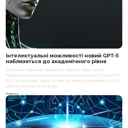
Інтелектуальні можливості новий GPT-5
наблизяться до академічного рівня
Головний технічний директор OpenAI Міра Мураті
повідомила, що нова версія штучного інтелекту ChatGPT,
GPT-5, можливо, буде готова до випуску наприкінці 2025
або на початку 2026 року.
Новини
25.06.2024