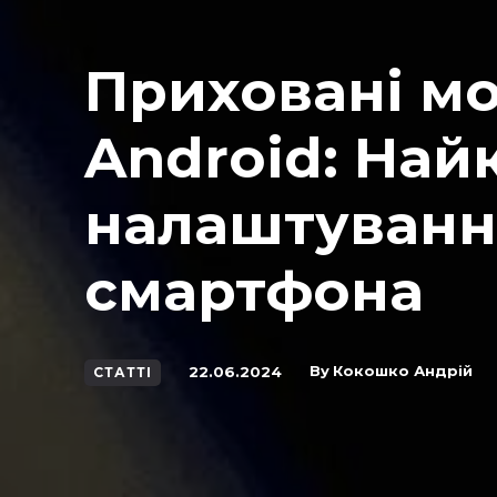
Приховані м
Android: Най
налаштуванн
смартфона
By
Кокошко Андрій
22.06.2024
СТАТТІ