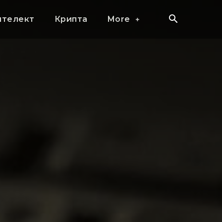
нтелект
Крипта
More