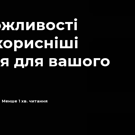
ожливості
корисніші
я для вашого
Менше 1
хв. читання