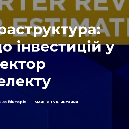
раструктура:
о інвестицій у
сектор
електу
нко Вікторія
Менше 1
хв. читання