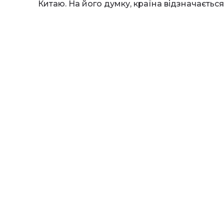
Китаю. На його думку, країна відзначається
можливості для інвестування.
Загалом, оптимізм Ма свідчить про те, що і
вигідними, але й стійкими у довгострокові
розвиток технологій та їх вплив на економік