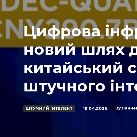
Цифрова інф
новий шлях д
китайський 
штучного інт
By
Панче
19.04.2026
ШТУЧНИЙ ІНТЕЛЕКТ