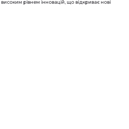
 високим рівнем інновацій, що відкриває нові
нвестиції в AI можуть виявитися не лише
й перспективі, враховуючи динамічний
у.