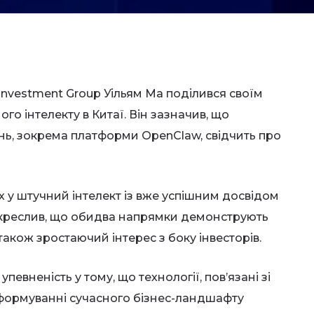
Investment Group Уільям Ма поділився своїм
о інтелекту в Китаї. Він зазначив, що
нь, зокрема платформи OpenClaw, свідчить про
х у штучний інтелект із вже успішним досвідом
підкреслив, що обидва напрямки демонструють
 також зростаючий інтерес з боку інвесторів.
евненість у тому, що технології, пов’язані зі
 формуванні сучасного бізнес-ландшафту