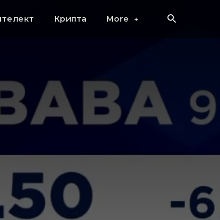
нтелект
Крипта
More