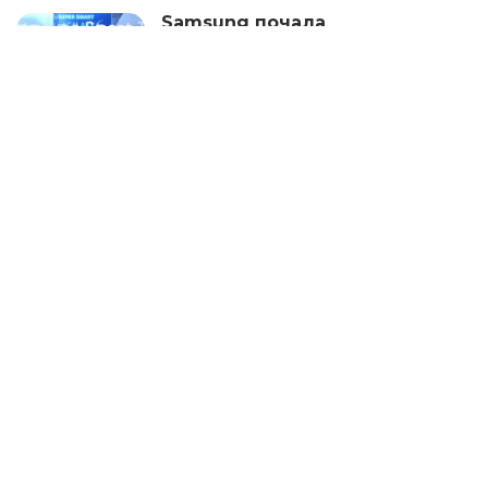
Samsung почала
видаляти додатки для
Smart TV
НОВИНИ
04.08.2026
NAVI підкорили Marvel
Rivals Ignite 2026
НОВИНИ
03.08.2026