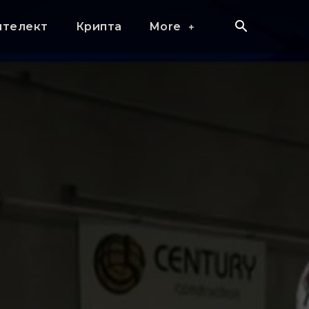
нтелект
Крипта
More