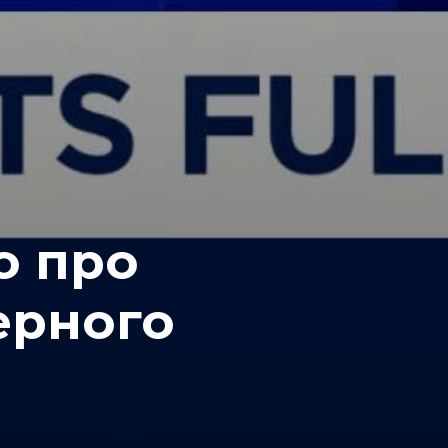
o про
ерного