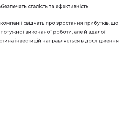
абезпечать сталість та ефективність.
 компанії свідчать про зростання прибутків, що,
е потужної виконаної роботи, але й вдалої
частина інвестицій направляється в дослідження
o до інновацій.
альше укріплення своєї позиції на ринку,
гічних рішень, які відповідають сучасним
аголосив на важливості переходу до екологічно
ою для сталого розвитку не лише для Oklo, а й
ні прогнози: якщо компанія продовжить у тому
лижчі роки, що відкриє нові можливості для