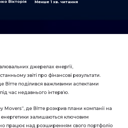
нко Вікторія
Менше 1
хв. читання
овлювальних джерелах енергії,
танньому звіті про фінансові результати.
е Вітте поділився важливими аспектами
 під час недавнього інтерв’ю.
y Movers”, де Вітте розкрив плани компанії на
рі енергетики залишаються ключовим
ивно працює над розширенням свого портфоліо