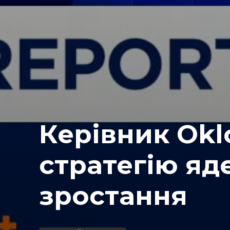
Керівник Okl
стратегію яд
зростання