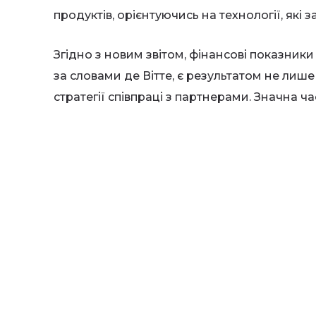
продуктів, орієнтуючись на технології, які з
Згідно з новим звітом, фінансові показники
за словами де Вітте, є результатом не лиш
стратегії співпраці з партнерами. Значна 
і розробки, що підкреслює прихильність Okl
Керівник зазначив, що компанія планує под
концентруючись на розвитку нових техноло
викликам кліматичних змін. Зокрема, він н
чистих джерел енергії, що має стати основ
для галузі в цілому.
Представлені дані свідчать про оптимістич
ж дусі, очікується ще більший зріст у найб