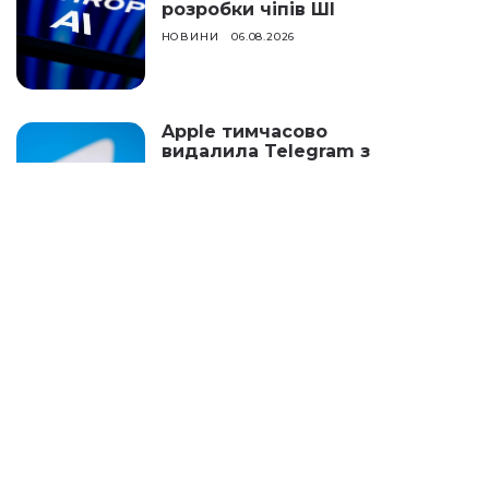
розробки чіпів ШІ
НОВИНИ
06.08.2026
Apple тимчасово
видалила Telegram з
App Store
НОВИНИ
05.08.2026
Snapchat припиняє
просувати відео
повністю створені ШІ в
Spotlight
НОВИНИ
04.08.2026