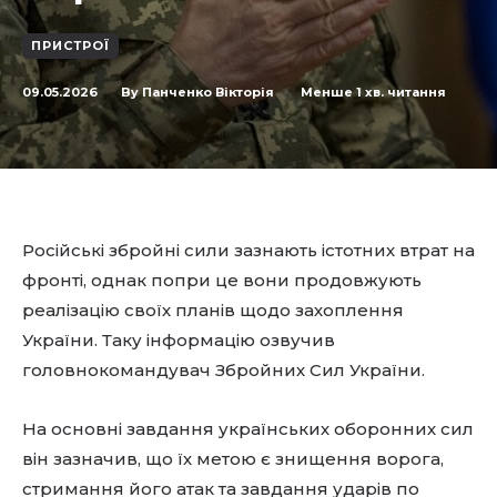
ПРИСТРОЇ
09.05.2026
Менше 1
хв. читання
By
Панченко Вікторія
Російські збройні сили зазнають істотних втрат на
фронті, однак попри це вони продовжують
реалізацію своїх планів щодо захоплення
України. Таку інформацію озвучив
головнокомандувач Збройних Сил України.
На основні завдання українських оборонних сил
він зазначив, що їх метою є знищення ворога,
стримання його атак та завдання ударів по