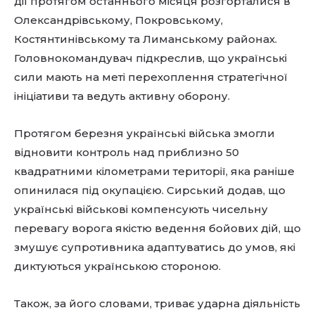
дії протягом останнього місяця розгорталися в
Олександрівському, Покровському,
Костянтинівському та Лиманському районах.
Головнокомандувач підкреслив, що українські
сили мають на меті перехоплення стратегічної
ініціативи та ведуть активну оборону.
Протягом березня українські війська змогли
відновити контроль над приблизно 50
квадратними кілометрами території, яка раніше
опинилася під окупацією. Сирський додав, що
українські військові компенсують чисельну
перевагу ворога якістю ведення бойових дій, що
змушує супротивника адаптуватись до умов, які
диктуються українською стороною.
Також, за його словами, триває ударна діяльність