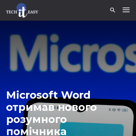
Microsoft Word
отримав нового
розумного
помічника