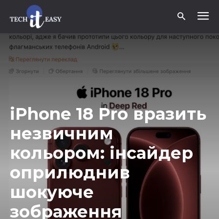
iPhone 18 Pro вразить
незвичним
кольором: інсайдер
оприлюднив
шокуюче
зображення