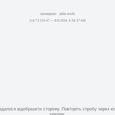
захищено
adm.tools
216.73.216.47 —
8/8/2026, 4:58:37 AM
вдалося відобразити сторінку. Повторіть спробу через кі
хвилин.