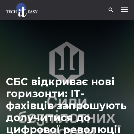
СБС відкриває нові
горизонти: ІТ-
фахівців запрошують
долучитися до
цифрової революції