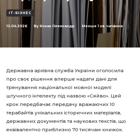
IT-БІЗНЕС
12.04.2026
Менше 1
хв. читання
By
Козак Олександр
Державна архівна служба України оголосила
про своє рішення вперше надати дані для
тренування національної мовної моделі
штучного інтелекту під назвою «Сяйво». Цей
крок передбачає передачу вражаючих 10
терабайтів унікальних історичних матеріалів,
державних документів та наукових текстів, що
еквівалентно приблизно 70 тисячам книжок.