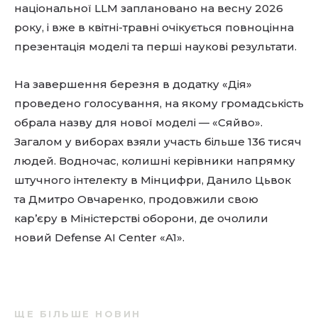
національної LLM заплановано на весну 2026
року, і вже в квітні-травні очікується повноцінна
презентація моделі та перші наукові результати.
На завершення березня в додатку «Дія»
проведено голосування, на якому громадськість
обрала назву для нової моделі — «Сяйво».
Загалом у виборах взяли участь більше 136 тисяч
людей. Водночас, колишні керівники напрямку
штучного інтелекту в Мінцифри, Данило Цьвок
та Дмитро Овчаренко, продовжили свою
кар’єру в Міністерстві оборони, де очолили
новий Defense AI Center «A1».
ЩЕ БІЛЬШЕ НОВИН